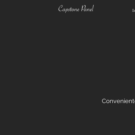
Capstone Panel
I
Conveniente,