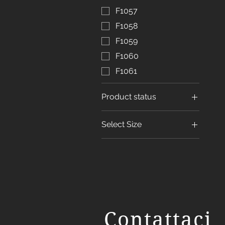
F1057
F1058
F1059
F1060
F1061
Product status
3 months later
Select Size
125x280
Contattaci