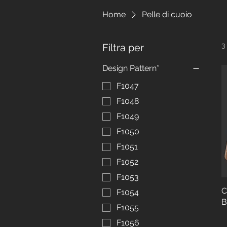
Home
Pelle di cuoio
3
Filtra per
Design Pattern*
F1047
F1048
F1049
F1050
F1051
F1052
F1053
C
F1054
B
F1055
F1056